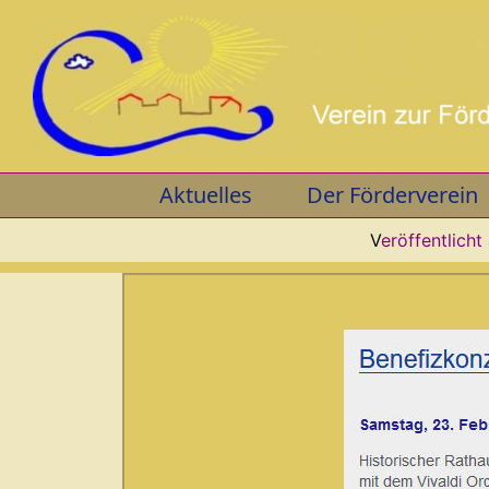
Skip
to
content
Aktuelles
Der Förderverein
V
eröffentlicht