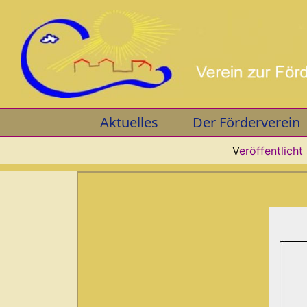
Skip
to
content
Aktuelles
Der Förderverein
V
eröffentlicht