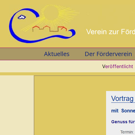
Skip
to
content
Aktuelles
Der Förderverein
V
eröffentlicht