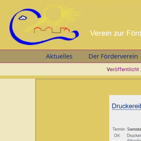
Skip
to
content
Aktuelles
Der Förderverein
V
eröffentlicht