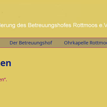
Der Betreuungshof
Ohrkapelle Rottmo
ten
en”.