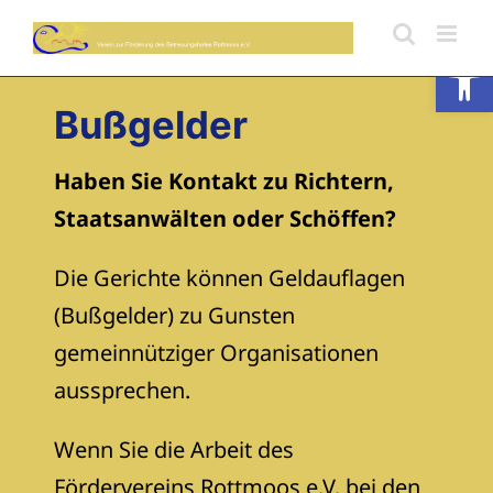
Skip
to
Open
content
Bußgelder
Haben Sie Kontakt zu Richtern,
Staatsanwälten oder Schöffen?
Die Gerichte können Geldauflagen
(Bußgelder) zu Gunsten
gemeinnütziger Organisationen
aussprechen.
Wenn Sie die Arbeit des
Fördervereins Rottmoos e.V. bei den